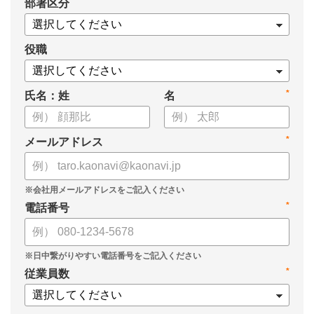
*
部署区分
案の生成など、コピペで使えるプロンプトも収録！
生成AIを「壁打ち相手」や「作業アシスタント」にして、明日か
らの人事業務を効率化してみませんか？
役職
【資料の内容】
*
氏名：姓
名
・人事担当者に聞いた「生成AI活用に関する実態調査」
・生成AI利用における注意点やルール
・今日から使えるプロンプト集（人事評価、エンゲージメント業
*
メールアドレス
務）
*
電話番号
*
従業員数