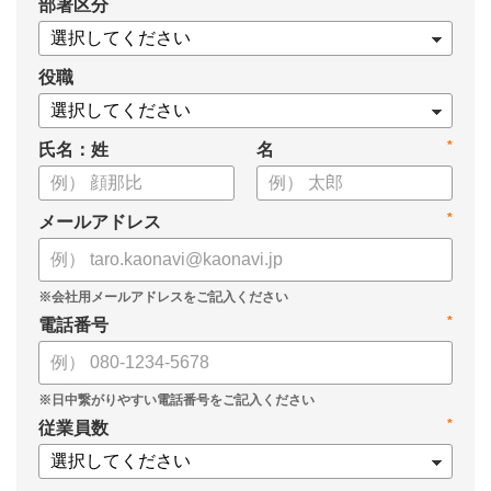
*
部署区分
案の生成など、コピペで使えるプロンプトも収録！
生成AIを「壁打ち相手」や「作業アシスタント」にして、明日か
らの人事業務を効率化してみませんか？
役職
【資料の内容】
*
氏名：姓
名
・人事担当者に聞いた「生成AI活用に関する実態調査」
・生成AI利用における注意点やルール
・今日から使えるプロンプト集（人事評価、エンゲージメント業
*
メールアドレス
務）
*
電話番号
*
従業員数