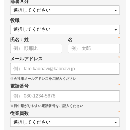
*
部署区分
案の生成など、コピペで使えるプロンプトも収録！
生成AIを「壁打ち相手」や「作業アシスタント」にして、明日か
らの人事業務を効率化してみませんか？
役職
【資料の内容】
*
氏名：姓
名
・人事担当者に聞いた「生成AI活用に関する実態調査」
・生成AI利用における注意点やルール
・今日から使えるプロンプト集（人事評価、エンゲージメント業
*
メールアドレス
務）
*
電話番号
*
従業員数