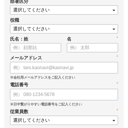
*
部署区分
案の生成など、コピペで使えるプロンプトも収録！
生成AIを「壁打ち相手」や「作業アシスタント」にして、明日か
らの人事業務を効率化してみませんか？
役職
【資料の内容】
*
氏名：姓
名
・人事担当者に聞いた「生成AI活用に関する実態調査」
・生成AI利用における注意点やルール
・今日から使えるプロンプト集（人事評価、エンゲージメント業
*
メールアドレス
務）
*
電話番号
*
従業員数