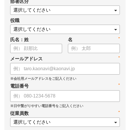
*
部署区分
案の生成など、コピペで使えるプロンプトも収録！
生成AIを「壁打ち相手」や「作業アシスタント」にして、明日か
らの人事業務を効率化してみませんか？
役職
【資料の内容】
*
氏名：姓
名
・人事担当者に聞いた「生成AI活用に関する実態調査」
・生成AI利用における注意点やルール
・今日から使えるプロンプト集（人事評価、エンゲージメント業
*
メールアドレス
務）
*
電話番号
*
従業員数