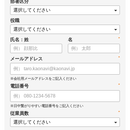
*
部署区分
案の生成など、コピペで使えるプロンプトも収録！
生成AIを「壁打ち相手」や「作業アシスタント」にして、明日か
らの人事業務を効率化してみませんか？
役職
【資料の内容】
*
氏名：姓
名
・人事担当者に聞いた「生成AI活用に関する実態調査」
・生成AI利用における注意点やルール
・今日から使えるプロンプト集（人事評価、エンゲージメント業
*
メールアドレス
務）
*
電話番号
*
従業員数