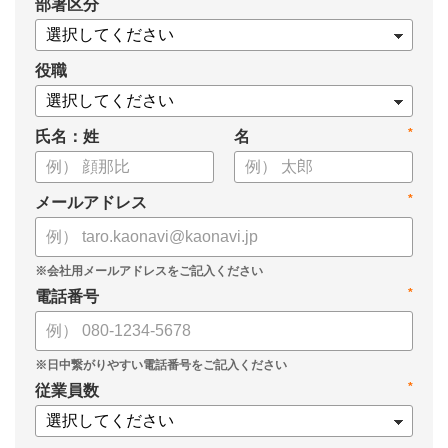
*
部署区分
案の生成など、コピペで使えるプロンプトも収録！
生成AIを「壁打ち相手」や「作業アシスタント」にして、明日か
らの人事業務を効率化してみませんか？
役職
【資料の内容】
*
氏名：姓
名
・人事担当者に聞いた「生成AI活用に関する実態調査」
・生成AI利用における注意点やルール
・今日から使えるプロンプト集（人事評価、エンゲージメント業
*
メールアドレス
務）
*
電話番号
*
従業員数