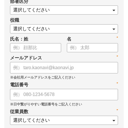
*
部署区分
案の生成など、コピペで使えるプロンプトも収録！
生成AIを「壁打ち相手」や「作業アシスタント」にして、明日か
らの人事業務を効率化してみませんか？
役職
【資料の内容】
*
氏名：姓
名
・人事担当者に聞いた「生成AI活用に関する実態調査」
・生成AI利用における注意点やルール
・今日から使えるプロンプト集（人事評価、エンゲージメント業
*
メールアドレス
務）
*
電話番号
*
従業員数