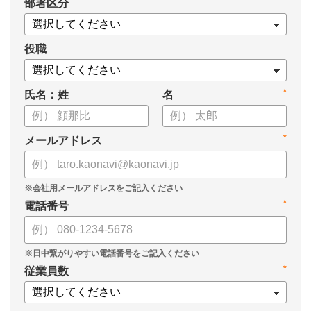
*
部署区分
案の生成など、コピペで使えるプロンプトも収録！
生成AIを「壁打ち相手」や「作業アシスタント」にして、明日か
らの人事業務を効率化してみませんか？
役職
【資料の内容】
*
氏名：姓
名
・人事担当者に聞いた「生成AI活用に関する実態調査」
・生成AI利用における注意点やルール
・今日から使えるプロンプト集（人事評価、エンゲージメント業
*
メールアドレス
務）
*
電話番号
*
従業員数