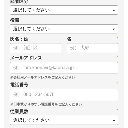
*
部署区分
案の生成など、コピペで使えるプロンプトも収録！
生成AIを「壁打ち相手」や「作業アシスタント」にして、明日か
らの人事業務を効率化してみませんか？
役職
【資料の内容】
*
氏名：姓
名
・人事担当者に聞いた「生成AI活用に関する実態調査」
・生成AI利用における注意点やルール
・今日から使えるプロンプト集（人事評価、エンゲージメント業
*
メールアドレス
務）
*
電話番号
*
従業員数