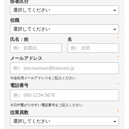
*
部署区分
案の生成など、コピペで使えるプロンプトも収録！
生成AIを「壁打ち相手」や「作業アシスタント」にして、明日か
らの人事業務を効率化してみませんか？
役職
【資料の内容】
*
氏名：姓
名
・人事担当者に聞いた「生成AI活用に関する実態調査」
・生成AI利用における注意点やルール
・今日から使えるプロンプト集（人事評価、エンゲージメント業
*
メールアドレス
務）
*
電話番号
*
従業員数