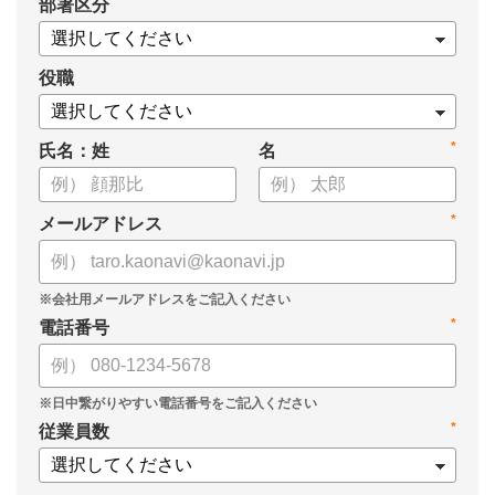
*
部署区分
案の生成など、コピペで使えるプロンプトも収録！
生成AIを「壁打ち相手」や「作業アシスタント」にして、明日か
らの人事業務を効率化してみませんか？
役職
【資料の内容】
*
氏名：姓
名
・人事担当者に聞いた「生成AI活用に関する実態調査」
・生成AI利用における注意点やルール
・今日から使えるプロンプト集（人事評価、エンゲージメント業
*
メールアドレス
務）
*
電話番号
*
従業員数