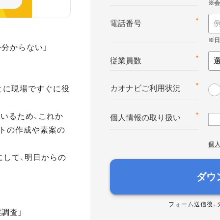
*
電話番号
か分からない」
*
従業員数
とに現場ですぐに役
*
カオナビご利用状況
いるため、これか
*
個人情報の取り扱い
トの作成や素案の
個
にして、明日からの
ダウ
フォーム送信後、
態調査」