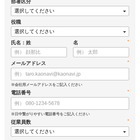
*
部署区分
案の生成など、コピペで使えるプロンプトも収録！
生成AIを「壁打ち相手」や「作業アシスタント」にして、明日か
らの人事業務を効率化してみませんか？
役職
【資料の内容】
*
氏名：姓
名
・人事担当者に聞いた「生成AI活用に関する実態調査」
・生成AI利用における注意点やルール
・今日から使えるプロンプト集（人事評価、エンゲージメント業
*
メールアドレス
務）
*
電話番号
*
従業員数