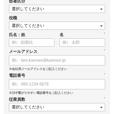
*
部署区分
案の生成など、コピペで使えるプロンプトも収録！
生成AIを「壁打ち相手」や「作業アシスタント」にして、明日か
らの人事業務を効率化してみませんか？
役職
【資料の内容】
*
氏名：姓
名
・人事担当者に聞いた「生成AI活用に関する実態調査」
・生成AI利用における注意点やルール
・今日から使えるプロンプト集（人事評価、エンゲージメント業
*
メールアドレス
務）
*
電話番号
*
従業員数