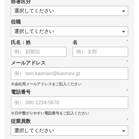
*
部署区分
案の生成など、コピペで使えるプロンプトも収録！
生成AIを「壁打ち相手」や「作業アシスタント」にして、明日か
らの人事業務を効率化してみませんか？
役職
【資料の内容】
*
氏名：姓
名
・人事担当者に聞いた「生成AI活用に関する実態調査」
・生成AI利用における注意点やルール
・今日から使えるプロンプト集（人事評価、エンゲージメント業
*
メールアドレス
務）
*
電話番号
*
従業員数