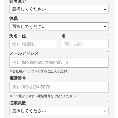
*
部署区分
案の生成など、コピペで使えるプロンプトも収録！
生成AIを「壁打ち相手」や「作業アシスタント」にして、明日か
らの人事業務を効率化してみませんか？
役職
【資料の内容】
*
氏名：姓
名
・人事担当者に聞いた「生成AI活用に関する実態調査」
・生成AI利用における注意点やルール
・今日から使えるプロンプト集（人事評価、エンゲージメント業
*
メールアドレス
務）
*
電話番号
*
従業員数