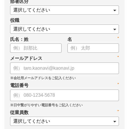
*
部署区分
案の生成など、コピペで使えるプロンプトも収録！
生成AIを「壁打ち相手」や「作業アシスタント」にして、明日か
らの人事業務を効率化してみませんか？
役職
【資料の内容】
*
氏名：姓
名
・人事担当者に聞いた「生成AI活用に関する実態調査」
・生成AI利用における注意点やルール
・今日から使えるプロンプト集（人事評価、エンゲージメント業
*
メールアドレス
務）
*
電話番号
*
従業員数