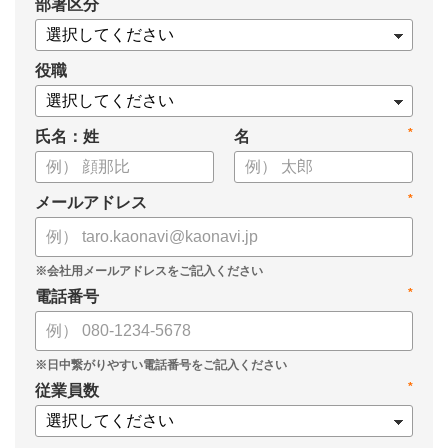
*
部署区分
案の生成など、コピペで使えるプロンプトも収録！
生成AIを「壁打ち相手」や「作業アシスタント」にして、明日か
らの人事業務を効率化してみませんか？
役職
【資料の内容】
*
氏名：姓
名
・人事担当者に聞いた「生成AI活用に関する実態調査」
・生成AI利用における注意点やルール
・今日から使えるプロンプト集（人事評価、エンゲージメント業
*
メールアドレス
務）
*
電話番号
*
従業員数