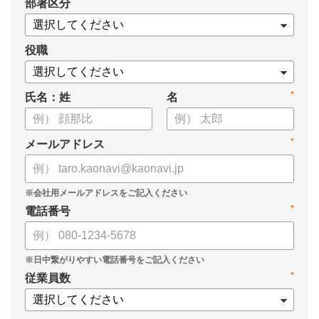
*
部署区分
・戦略人事を導入するメリット
・進めるための4ステップ
・成功させるためのポイント
役職
についてまとめています。
*
氏名：姓
名
ぜひ、お役立てください。
*
メールアドレス
*
電話番号
*
従業員数