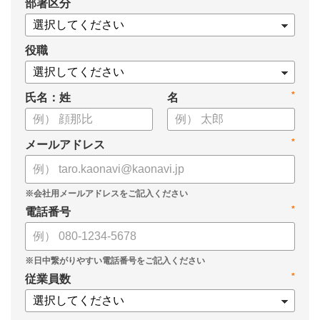
*
部署区分
・戦略人事を導入するメリット
・進めるための4ステップ
・成功させるためのポイント
役職
についてまとめています。
*
氏名：姓
名
ぜひ、お役立てください。
*
メールアドレス
*
電話番号
*
従業員数