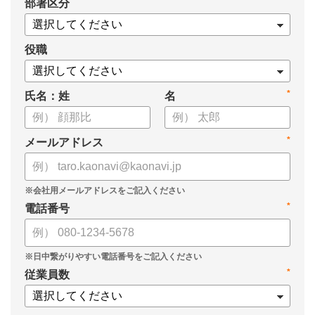
*
部署区分
・戦略人事を導入するメリット
・進めるための4ステップ
・成功させるためのポイント
役職
についてまとめています。
*
氏名：姓
名
ぜひ、お役立てください。
*
メールアドレス
*
電話番号
*
従業員数