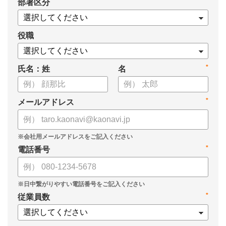
*
部署区分
ぜひお役立てくださいませ。
【資料の内容】
役職
・社員エンゲージメントとは
・よくあるお悩み10選とその解決策
*
氏名：姓
名
・カオナビ導入によるエンゲージメント施策事例
*
メールアドレス
*
電話番号
*
従業員数