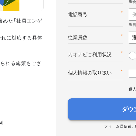
*
電話番号
含めた「社員エンゲ
それに対応する具体
*
従業員数
*
カオナビご利用状況
められる施策もござ
*
個人情報の取り扱い
個
ダウ
例
フォーム送信後、