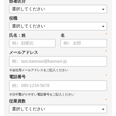
*
部署区分
ぜひお役立てくださいませ。
【資料の内容】
役職
・社員エンゲージメントとは
・よくあるお悩み10選とその解決策
*
氏名：姓
名
・カオナビ導入によるエンゲージメント施策事例
*
メールアドレス
*
電話番号
*
従業員数