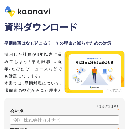
資料ダウンロード
早期離職はなぜ起こる？ その理由と減らすための対策
採用した社員が3年以内に辞
めてしまう「早期離職」。近
年、たびたびニュースなどで
も話題になります。
本書では、早期離職について、
退職者の視点から見た理由と
すべて読む
それに対する改善策をお話し
ていきます。
*
会社名
【資料の内容】
・早期離職が起こる原因