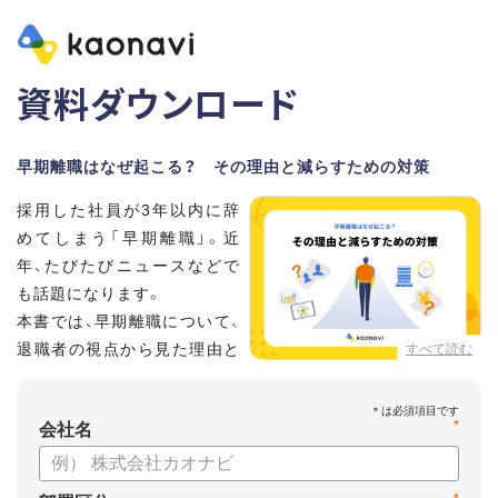
資料ダウンロード
早期離職はなぜ起こる？ その理由と減らすための対策
採用した社員が3年以内に辞
めてしまう「早期離職」。近
年、たびたびニュースなどで
も話題になります。
本書では、早期離職について、
退職者の視点から見た理由と
すべて読む
それに対する改善策をお話し
ていきます。
*
会社名
【資料の内容】
・早期離職が起こる原因