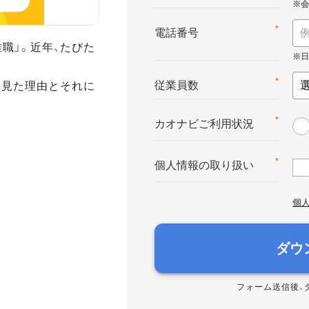
*
電話番号
職」。近年、たびた
ら見た理由とそれに
*
従業員数
*
カオナビご利用状況
*
個人情報の取り扱い
個
ダウ
フォーム送信後、