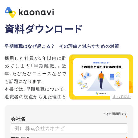
資料ダウンロード
早期離職はなぜ起こる？ その理由と減らすための対策
採用した社員が3年以内に辞
めてしまう「早期離職」。近
年、たびたびニュースなどで
も話題になります。
本書では、早期離職について、
退職者の視点から見た理由と
すべて読む
それに対する改善策をお話し
ていきます。
*
会社名
【資料の内容】
・早期離職が起こる原因