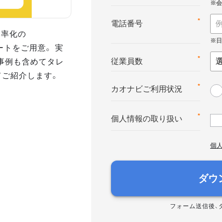
*
電話番号
効率化の
シートをご用意。 実
事例も含めてタレ
*
従業員数
てご紹介します。
*
カオナビご利用状況
*
個人情報の取り扱い
個
ダウ
フォーム送信後、