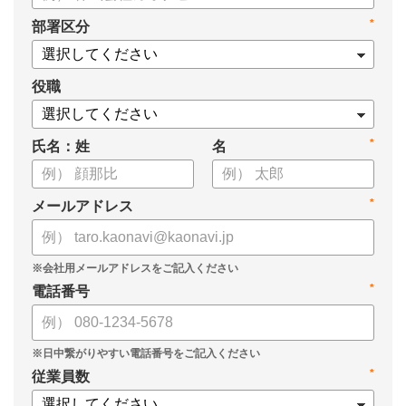
・日本でキャリア自律が注目される背景
*
部署区分
・企業が取り組むメリット
・キャリア自律を支援する企業の事例
・実施するうえで、起こりうる問題
役職
・企業が取り組むべき5つのこと
・タレントマネジメントシステム「カオナビ」とは？
*
氏名：姓
名
*
メールアドレス
*
電話番号
*
従業員数