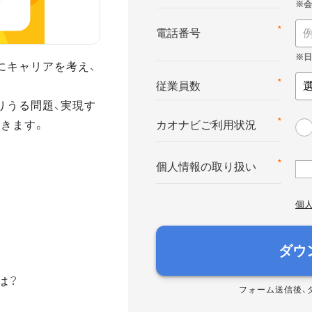
*
電話番号
にキャリアを考え、
*
従業員数
りうる問題、実現す
きます。
*
カオナビご利用状況
*
個人情報の取り扱い
個
ダウ
は？
フォーム送信後、