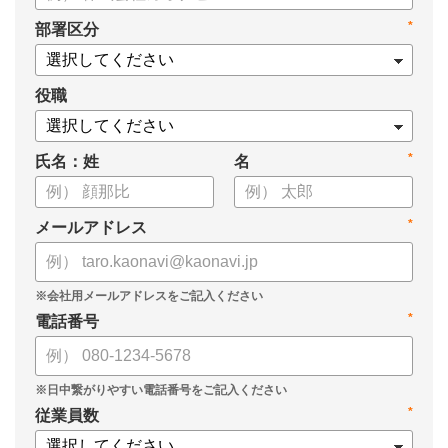
・日本でキャリア自律が注目される背景
*
部署区分
・企業が取り組むメリット
・キャリア自律を支援する企業の事例
・実施するうえで、起こりうる問題
役職
・企業が取り組むべき5つのこと
・タレントマネジメントシステム「カオナビ」とは？
*
氏名：姓
名
*
メールアドレス
*
電話番号
*
従業員数