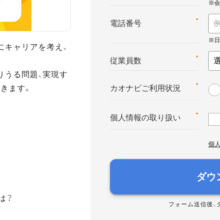
*
電話番号
にキャリアを考え、
*
従業員数
りうる問題、実現す
きます。
*
カオナビご利用状況
*
個人情報の取り扱い
個
ダウ
は？
フォーム送信後、