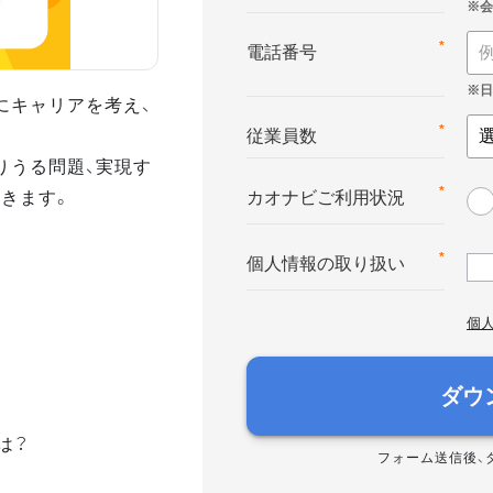
*
電話番号
にキャリアを考え、
*
従業員数
りうる問題、実現す
きます。
*
カオナビご利用状況
*
個人情報の取り扱い
個
ダウ
は？
フォーム送信後、