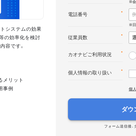
*
電話番号
ントシステムの効果
等の効率化を検討
*
従業員数
の内容です。
*
カオナビご利用状況
*
個人情報の取り扱い
るメリット
用事例
個
ダウ
フォーム送信後、