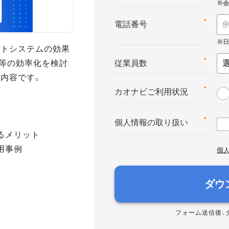
*
電話番号
ントシステムの効果
等の効率化を検討
*
従業員数
の内容です。
*
カオナビご利用状況
*
個人情報の取り扱い
るメリット
用事例
個
ダウ
フォーム送信後、