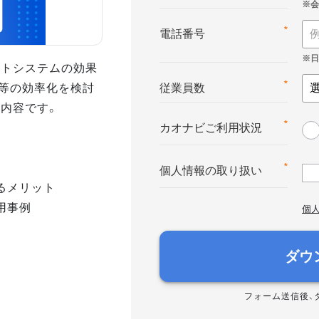
*
電話番号
ントシステムの効果
等の効率化を検討
*
従業員数
の内容です。
*
カオナビご利用状況
*
個人情報の取り扱い
るメリット
用事例
個
ダウ
フォーム送信後、