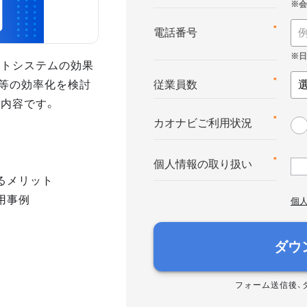
*
電話番号
ントシステムの効果
等の効率化を検討
*
従業員数
の内容です。
*
カオナビご利用状況
*
個人情報の取り扱い
るメリット
用事例
個
ダウ
フォーム送信後、