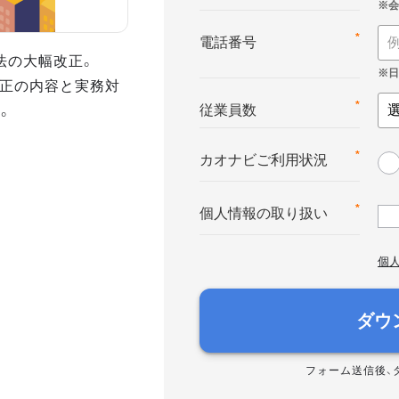
*
電話番号
法の大幅改正。
改正の内容と実務対
。
*
従業員数
*
カオナビご利用状況
*
個人情報の取り扱い
個
ダウ
フォーム送信後、