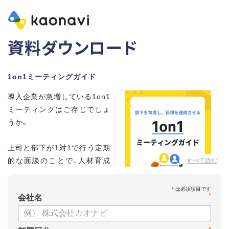
資料ダウンロード
1on1ミーティングガイド
導入企業が急増している1on1
ミーティングはご存じでしょ
うか。
上司と部下が1対1で行う定期
的な面談のことで、人材育成
すべて読む
の手法として世界的に注目を
集めています。
*
会社名
こちらの資料では、
・1on1とは何か？