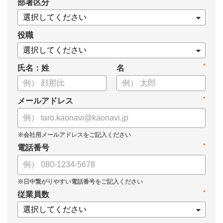
*
部署区分
・1on1の基本的なやり方
・ 1on1 の基本アジェンダと質問例
についてまとめましたので、ぜひお役立てください。
役職
*
氏名：姓
名
*
メールアドレス
*
電話番号
*
従業員数