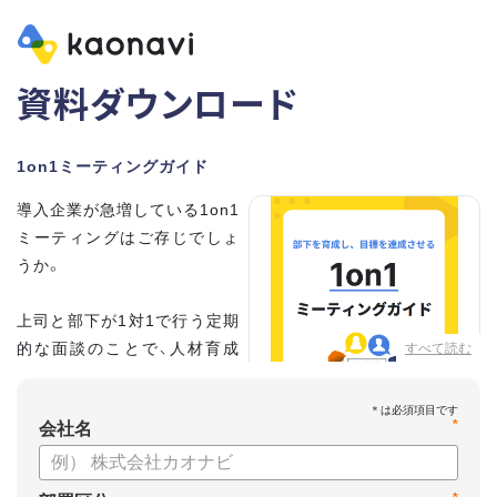
資料ダウンロード
1on1ミーティングガイド
導入企業が急増している1on1
ミーティングはご存じでしょ
うか。
上司と部下が1対1で行う定期
的な面談のことで、人材育成
すべて読む
の手法として世界的に注目を
集めています。
*
会社名
こちらの資料では、
・1on1とは何か？