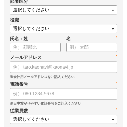
*
部署区分
・1on1の基本的なやり方
・ 1on1 の基本アジェンダと質問例
についてまとめましたので、ぜひお役立てください。
役職
*
氏名：姓
名
*
メールアドレス
*
電話番号
*
従業員数