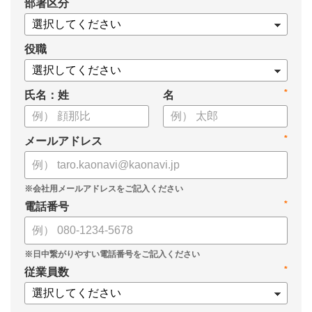
*
部署区分
・1on1の基本的なやり方
・ 1on1 の基本アジェンダと質問例
についてまとめましたので、ぜひお役立てください。
役職
*
氏名：姓
名
*
メールアドレス
*
電話番号
*
従業員数