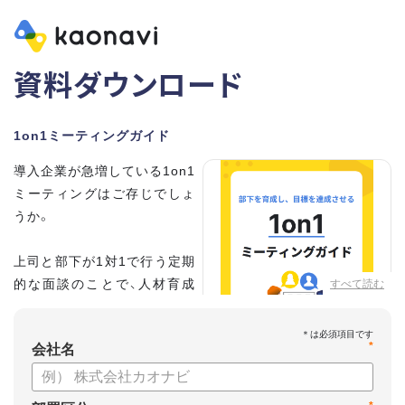
資料ダウンロード
1on1ミーティングガイド
導入企業が急増している1on1
ミーティングはご存じでしょ
うか。
上司と部下が1対1で行う定期
的な面談のことで、人材育成
すべて読む
の手法として世界的に注目を
集めています。
*
会社名
こちらの資料では、
・1on1とは何か？