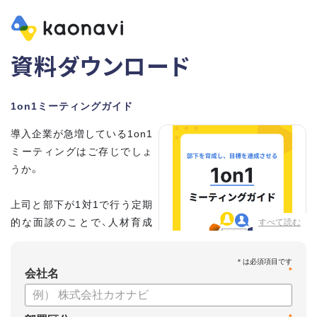
資料ダウンロード
1on1ミーティングガイド
導入企業が急増している1on1
ミーティングはご存じでしょ
うか。
上司と部下が1対1で行う定期
的な面談のことで、人材育成
すべて読む
の手法として世界的に注目を
集めています。
*
会社名
こちらの資料では、
・1on1とは何か？