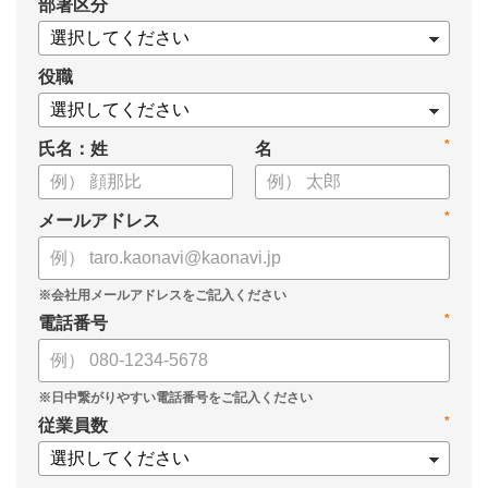
*
部署区分
・1on1の基本的なやり方
・ 1on1 の基本アジェンダと質問例
についてまとめましたので、ぜひお役立てください。
役職
*
氏名：姓
名
*
メールアドレス
*
電話番号
*
従業員数