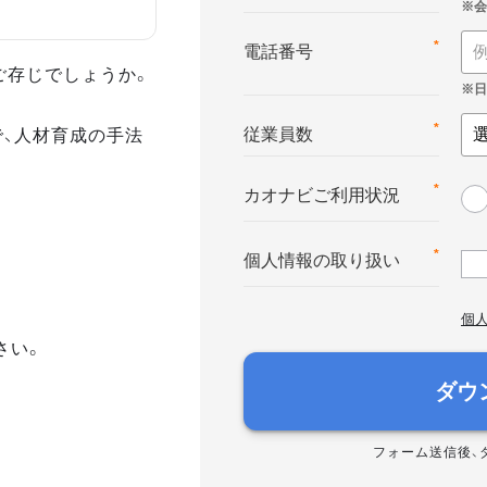
*
電話番号
ご存じでしょうか。
で、人材育成の手法
*
従業員数
*
カオナビご利用状況
*
個人情報の取り扱い
個
さい。
ダウ
フォーム送信後、