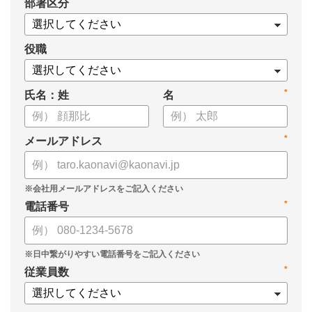
*
部署区分
・1on1の基本的なやり方
・ 1on1 の基本アジェンダと質問例
についてまとめましたので、ぜひお役立てください。
役職
*
氏名：姓
名
*
メールアドレス
*
電話番号
*
従業員数