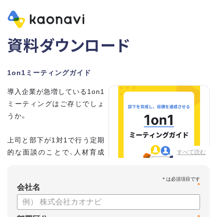
資料ダウンロード
1on1ミーティングガイド
導入企業が急増している1on1
ミーティングはご存じでしょ
うか。
上司と部下が1対1で行う定期
的な面談のことで、人材育成
すべて読む
の手法として世界的に注目を
集めています。
*
会社名
こちらの資料では、
・1on1とは何か？