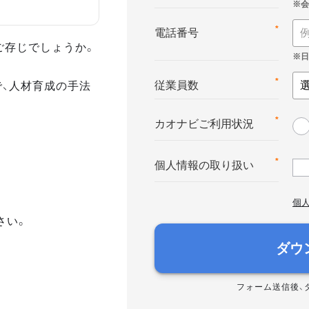
*
電話番号
ご存じでしょうか。
で、人材育成の手法
*
従業員数
*
カオナビご利用状況
*
個人情報の取り扱い
個
さい。
ダウ
フォーム送信後、