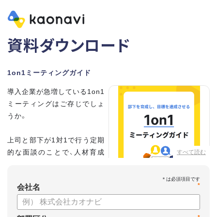
資料ダウンロード
1on1ミーティングガイド
導入企業が急増している1on1
ミーティングはご存じでしょ
うか。
上司と部下が1対1で行う定期
的な面談のことで、人材育成
すべて読む
の手法として世界的に注目を
集めています。
*
会社名
こちらの資料では、
・1on1とは何か？