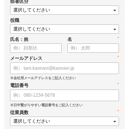
*
部署区分
・1on1の基本的なやり方
・ 1on1 の基本アジェンダと質問例
についてまとめましたので、ぜひお役立てください。
役職
*
氏名：姓
名
*
メールアドレス
*
電話番号
*
従業員数