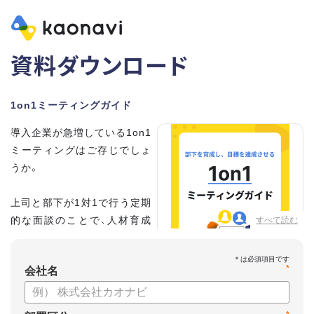
資料ダウンロード
1on1ミーティングガイド
導入企業が急増している1on1
ミーティングはご存じでしょ
うか。
上司と部下が1対1で行う定期
的な面談のことで、人材育成
すべて読む
の手法として世界的に注目を
集めています。
*
会社名
こちらの資料では、
・1on1とは何か？