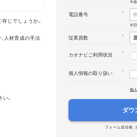
*
電話番号
ご存じでしょうか。
で、人材育成の手法
*
従業員数
*
カオナビご利用状況
*
個人情報の取り扱い
個
さい。
ダウ
フォーム送信後、